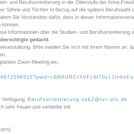
ien- und Berufsorientierung in der Oberstufe der Anna-Freu
rer Söhne und Töchter in Bezug auf die spätere Berufswahl 
 haben Sie Verständnis dafür, dass in dieser Informationsve
n können.
ese Informationen über die Studien- und Berufsorientierung 
gsberechtigte gedacht.
Veranstaltung. Bitte melden Sie sich mit ihrem Namen an, d
in.
eplanten Zoom-Meeting ein.
j/84972596511?pwd=c88HURCrhVFzbl70zL1nibxFa
r Verfügung:
Berufsorientierung.sek2@lvr-afs.de
h sehr freuen und verbleibe mit
orin)